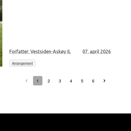
Forfatter:
Vestsiden-Askøy IL
07. april 2026
Arrangement
1
2
3
4
5
6