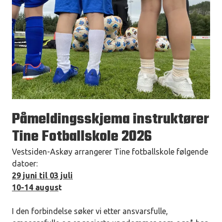
Påmeldingsskjema instruktører
Tine Fotballskole 2026
Vestsiden-Askøy arrangerer Tine fotballskole følgende
datoer:
29 juni til 03 juli
10-14 augus
t
I den forbindelse søker vi etter ansvarsfulle,